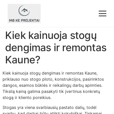
Pagrindinis
Paslaugos
▾
Kiek kainuoja stogų
Karkasinių namų statyba Kaune
Karkasinių namų statyba Kaune
dengimas ir remontas
Vidaus apdailos darbai Kaune
Vidaus apdailos darbai Kaune
Kaune?
Išorės apdailos darbai, fasadai Kaune
Išorės apdailos darbai, fasadai Kaune
Stogų dengimas ir remontas Kaune
Stogų dengimas ir remontas Kaune
Kiek kainuoja stogų dengimas ir remontas Kaune,
priklauso nuo stogo ploto, konstrukcijos, pasirinktos
Terasų įrengimas Kaune
Terasų įrengimas Kaune
dangos, esamos būklės ir reikalingų darbų apimties.
Tikslią kainą galima pasakyti tik įvertinus konkretų
stogą ir kliento poreikius.
Stogas yra viena svarbiausių pastato dalių, todėl
svarbu, kad darbai būtų atlikti kokybiškai. Tinkamai