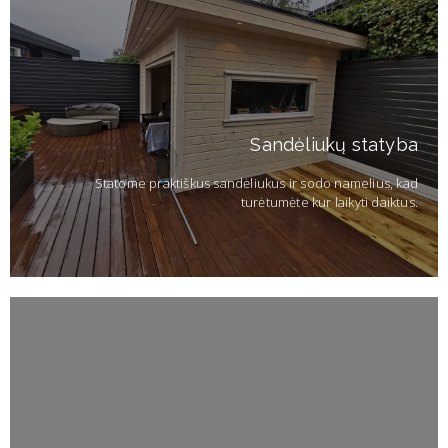
Sandėliukų statyba
Statome praktiškus sandėliukus ir sodo namelius, kad
turėtumėte kur laikyti daiktus.