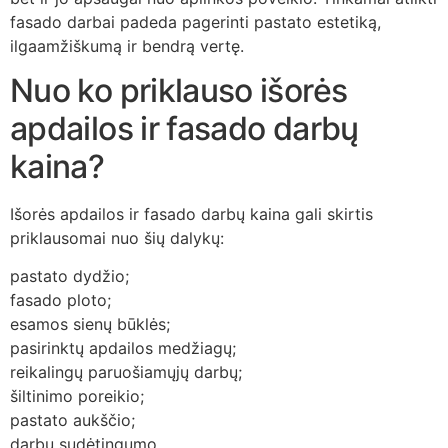
fasado darbai padeda pagerinti pastato estetiką,
ilgaamžiškumą ir bendrą vertę.
Nuo ko priklauso išorės
apdailos ir fasado darbų
kaina?
Išorės apdailos ir fasado darbų kaina gali skirtis
priklausomai nuo šių dalykų:
pastato dydžio;
fasado ploto;
esamos sienų būklės;
pasirinktų apdailos medžiagų;
reikalingų paruošiamųjų darbų;
šiltinimo poreikio;
pastato aukščio;
darbų sudėtingumo.