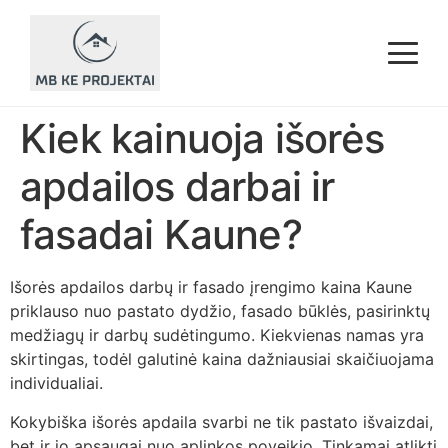
Pagrindinis
Paslaugos
▾
Kiek kainuoja išorės
Karkasinių namų statyba Kaune
Karkasinių namų statyba Kaune
apdailos darbai ir
Vidaus apdailos darbai Kaune
Vidaus apdailos darbai Kaune
fasadai Kaune?
Išorės apdailos darbai, fasadai Kaune
Išorės apdailos darbai, fasadai Kaune
Stogų dengimas ir remontas Kaune
Stogų dengimas ir remontas Kaune
Išorės apdailos darbų ir fasado įrengimo kaina Kaune
priklauso nuo pastato dydžio, fasado būklės, pasirinktų
Terasų įrengimas Kaune
Terasų įrengimas Kaune
medžiagų ir darbų sudėtingumo. Kiekvienas namas yra
skirtingas, todėl galutinė kaina dažniausiai skaičiuojama
individualiai.
Kokybiška išorės apdaila svarbi ne tik pastato išvaizdai,
bet ir jo apsaugai nuo aplinkos poveikio. Tinkamai atlikti